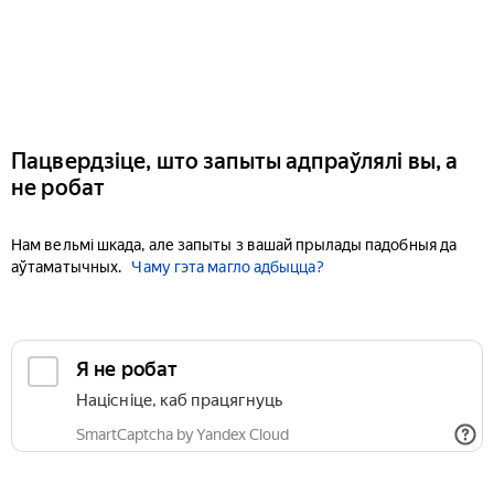
Пацвердзіце, што запыты адпраўлялі вы, а
не робат
Нам вельмі шкада, але запыты з вашай прылады падобныя да
аўтаматычных.
Чаму гэта магло адбыцца?
Я не робат
Націсніце, каб працягнуць
SmartCaptcha by Yandex Cloud