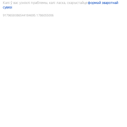
Калі ў вас узніклі праблемы, калі ласка, скарыстайце
формай зваротнай
сувязі
9179658086544184695
:
1786055006