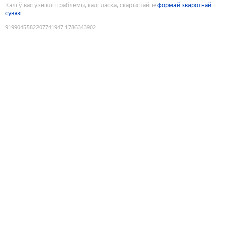
Калі ў вас узніклі праблемы, калі ласка, скарыстайце
формай зваротнай
сувязі
9199045582207741947
:
1786343902