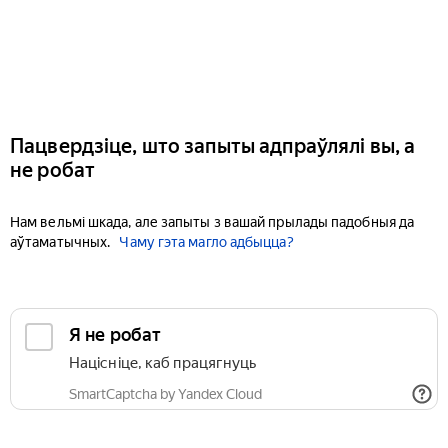
Пацвердзіце, што запыты адпраўлялі вы, а
не робат
Нам вельмі шкада, але запыты з вашай прылады падобныя да
аўтаматычных.
Чаму гэта магло адбыцца?
Я не робат
Націсніце, каб працягнуць
SmartCaptcha by Yandex Cloud