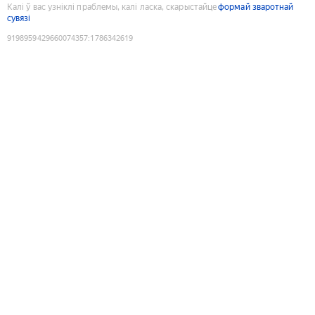
Калі ў вас узніклі праблемы, калі ласка, скарыстайце
формай зваротнай
сувязі
9198959429660074357
:
1786342619