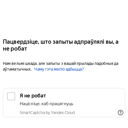
Пацвердзіце, што запыты адпраўлялі вы, а
не робат
Нам вельмі шкада, але запыты з вашай прылады падобныя да
аўтаматычных.
Чаму гэта магло адбыцца?
Я не робат
Націсніце, каб працягнуць
SmartCaptcha by Yandex Cloud