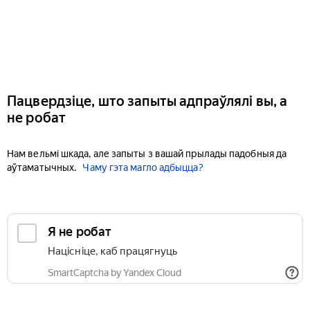
Пацвердзіце, што запыты адпраўлялі вы, а
не робат
Нам вельмі шкада, але запыты з вашай прылады падобныя да
аўтаматычных.
Чаму гэта магло адбыцца?
Я не робат
Націсніце, каб працягнуць
SmartCaptcha by Yandex Cloud