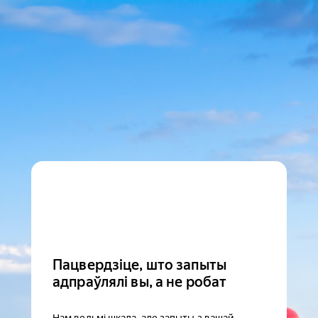
Пацвердзіце, што запыты
адпраўлялі вы, а не робат