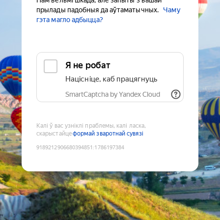
Нам вельмі шкада, але запыты з вашай
прылады падобныя да аўтаматычных.
Чаму
гэта магло адбыцца?
Я не робат
Націсніце, каб працягнуць
SmartCaptcha by Yandex Cloud
Калі ў вас узніклі праблемы, калі ласка,
скарыстайце
формай зваротнай сувязі
9189212906680394851
:
1786197384