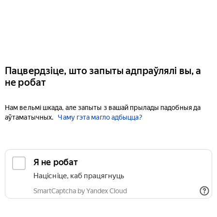
Пацвердзіце, што запыты адпраўлялі вы, а
не робат
Нам вельмі шкада, але запыты з вашай прылады падобныя да
аўтаматычных.
Чаму гэта магло адбыцца?
Я не робат
Націсніце, каб працягнуць
SmartCaptcha by Yandex Cloud