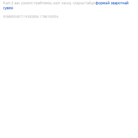
Калі ў вас узніклі праблемы, калі ласка, скарыстайце
формай зваротнай
сувязі
9188955857114392856
:
1786193554