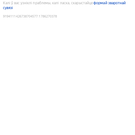
Калі ў вас узніклі праблемы, калі ласка, скарыстайце
формай зваротнай
сувязі
9194111426738704577
:
1786270378