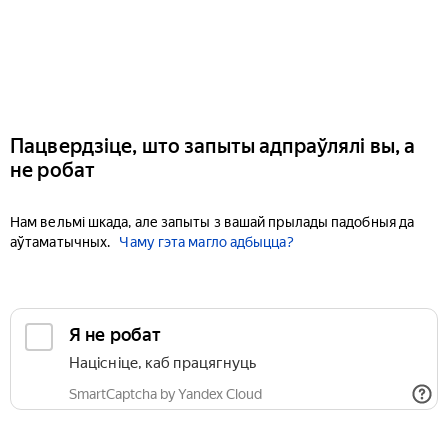
Пацвердзіце, што запыты адпраўлялі вы, а
не робат
Нам вельмі шкада, але запыты з вашай прылады падобныя да
аўтаматычных.
Чаму гэта магло адбыцца?
Я не робат
Націсніце, каб працягнуць
SmartCaptcha by Yandex Cloud