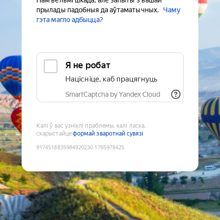
Нам вельмі шкада, але запыты з вашай
прылады падобныя да аўтаматычных.
Чаму
гэта магло адбыцца?
Я не робат
Націсніце, каб працягнуць
SmartCaptcha by Yandex Cloud
Калі ў вас узніклі праблемы, калі ласка,
скарыстайце
формай зваротнай сувязі
9174518835984920230
:
1785978425