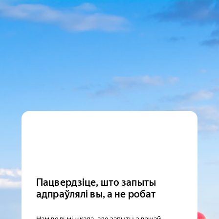
Пацвердзіце, што запыты
адпраўлялі вы, а не робат