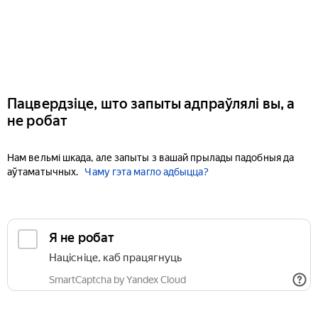
Пацвердзіце, што запыты адпраўлялі вы, а
не робат
Нам вельмі шкада, але запыты з вашай прылады падобныя да
аўтаматычных.
Чаму гэта магло адбыцца?
Я не робат
Націсніце, каб працягнуць
SmartCaptcha by Yandex Cloud