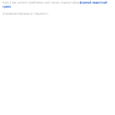
Калі ў вас узніклі праблемы, калі ласка, скарыстайце
формай зваротнай
сувязі
9194986061596360610
:
1786283411