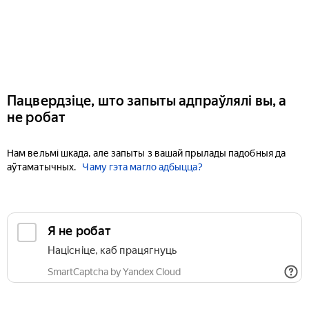
Пацвердзіце, што запыты адпраўлялі вы, а
не робат
Нам вельмі шкада, але запыты з вашай прылады падобныя да
аўтаматычных.
Чаму гэта магло адбыцца?
Я не робат
Націсніце, каб працягнуць
SmartCaptcha by Yandex Cloud