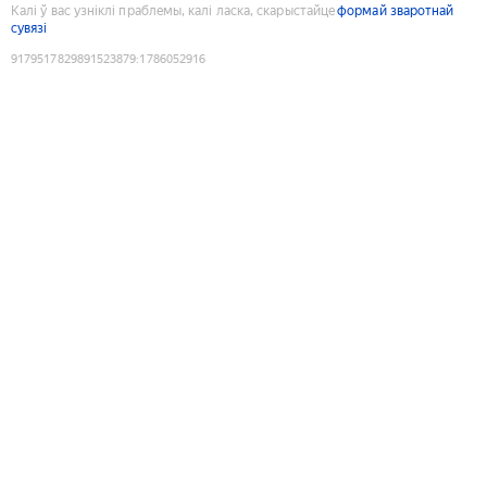
Калі ў вас узніклі праблемы, калі ласка, скарыстайце
формай зваротнай
сувязі
9179517829891523879
:
1786052916