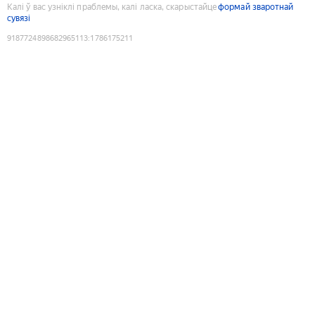
Калі ў вас узніклі праблемы, калі ласка, скарыстайце
формай зваротнай
сувязі
9187724898682965113
:
1786175211