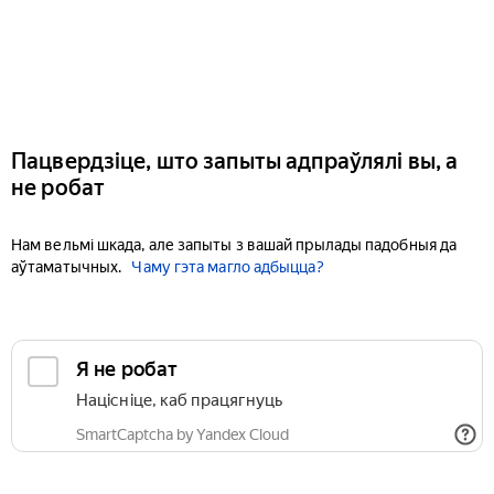
Пацвердзіце, што запыты адпраўлялі вы, а
не робат
Нам вельмі шкада, але запыты з вашай прылады падобныя да
аўтаматычных.
Чаму гэта магло адбыцца?
Я не робат
Націсніце, каб працягнуць
SmartCaptcha by Yandex Cloud