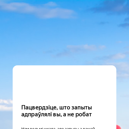
Пацвердзіце, што запыты
адпраўлялі вы, а не робат