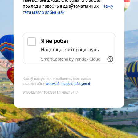
Нам вельмі шкада, але запыты з вашай
прылады падобныя да аўтаматычных.
Чаму
гэта магло адбыцца?
Я не робат
Націсніце, каб працягнуць
SmartCaptcha by Yandex Cloud
Калі ў вас узніклі праблемы, калі ласка,
скарыстайце
формай зваротнай сувязі
9190423104110478841
:
1786215417