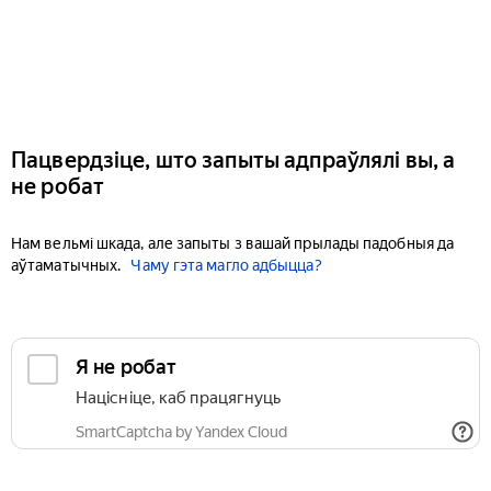
Пацвердзіце, што запыты адпраўлялі вы, а
не робат
Нам вельмі шкада, але запыты з вашай прылады падобныя да
аўтаматычных.
Чаму гэта магло адбыцца?
Я не робат
Націсніце, каб працягнуць
SmartCaptcha by Yandex Cloud