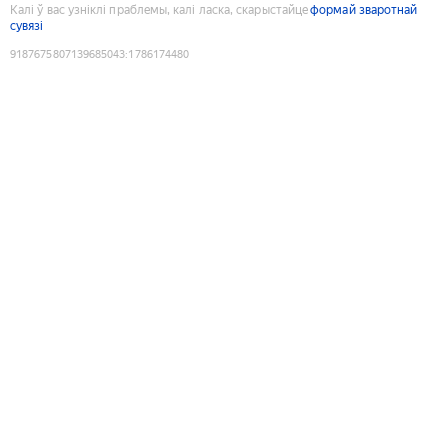
Калі ў вас узніклі праблемы, калі ласка, скарыстайце
формай зваротнай
сувязі
9187675807139685043
:
1786174480