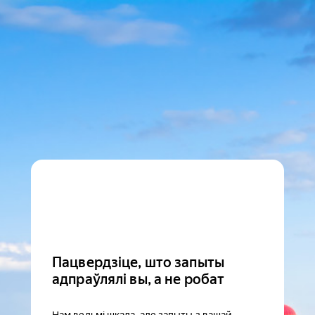
Пацвердзіце, што запыты
адпраўлялі вы, а не робат