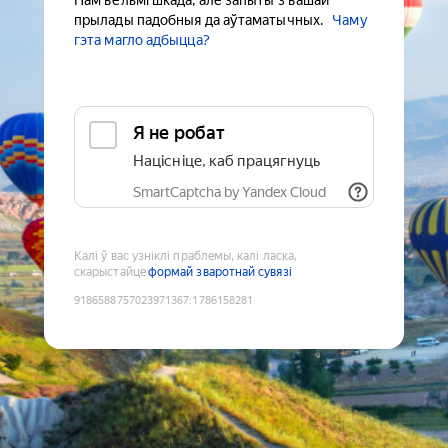
Нам вельмі шкада, але запыты з вашай
прылады падобныя да аўтаматычных.
Чаму
гэта магло адбыцца?
Я не робат
Націсніце, каб працягнуць
SmartCaptcha by Yandex Cloud
Калі ў вас узніклі праблемы, калі ласка,
скарыстайце
формай зваротнай сувязі
9186588757023971367
:
1786158281