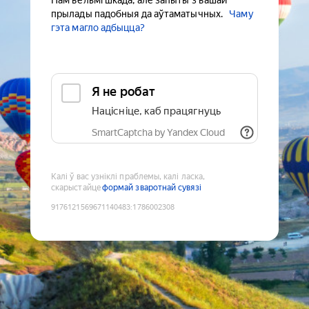
Нам вельмі шкада, але запыты з вашай
прылады падобныя да аўтаматычных.
Чаму
гэта магло адбыцца?
Я не робат
Націсніце, каб працягнуць
SmartCaptcha by Yandex Cloud
Калі ў вас узніклі праблемы, калі ласка,
скарыстайце
формай зваротнай сувязі
9176121569671140483
:
1786002308