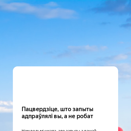
Пацвердзіце, што запыты
адпраўлялі вы, а не робат