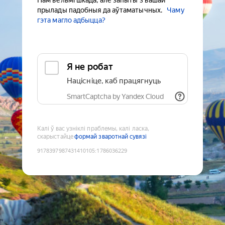
Нам вельмі шкада, але запыты з вашай
прылады падобныя да аўтаматычных.
Чаму
гэта магло адбыцца?
Я не робат
Націсніце, каб працягнуць
SmartCaptcha by Yandex Cloud
Калі ў вас узніклі праблемы, калі ласка,
скарыстайце
формай зваротнай сувязі
9178397987431410105
:
1786036229