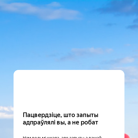
Пацвердзіце, што запыты
адпраўлялі вы, а не робат