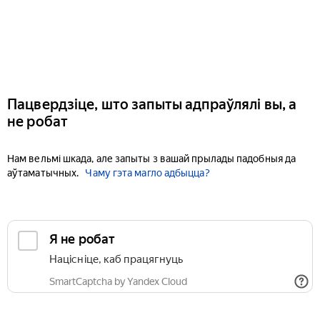
Пацвердзіце, што запыты адпраўлялі вы, а
не робат
Нам вельмі шкада, але запыты з вашай прылады падобныя да
аўтаматычных.
Чаму гэта магло адбыцца?
Я не робат
Націсніце, каб працягнуць
SmartCaptcha by Yandex Cloud