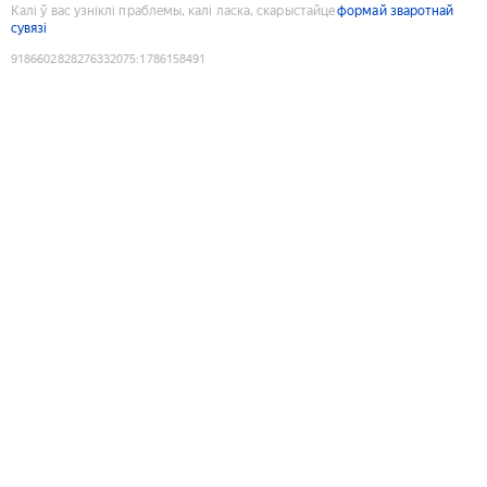
Калі ў вас узніклі праблемы, калі ласка, скарыстайце
формай зваротнай
сувязі
9186602828276332075
:
1786158491