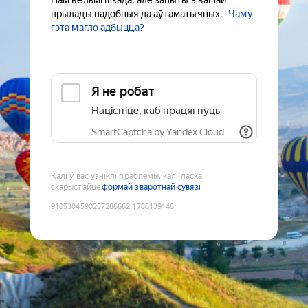
Нам вельмі шкада, але запыты з вашай
прылады падобныя да аўтаматычных.
Чаму
гэта магло адбыцца?
Я не робат
Націсніце, каб працягнуць
SmartCaptcha by Yandex Cloud
Калі ў вас узніклі праблемы, калі ласка,
скарыстайце
формай зваротнай сувязі
9185304590257286662
:
1786139146