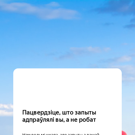
Пацвердзіце, што запыты
адпраўлялі вы, а не робат