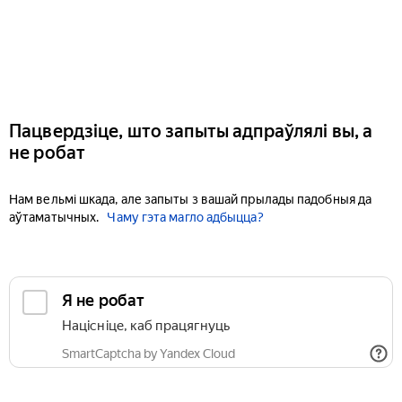
Пацвердзіце, што запыты адпраўлялі вы, а
не робат
Нам вельмі шкада, але запыты з вашай прылады падобныя да
аўтаматычных.
Чаму гэта магло адбыцца?
Я не робат
Націсніце, каб працягнуць
SmartCaptcha by Yandex Cloud