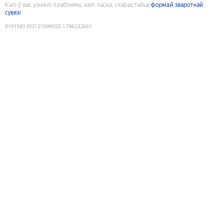
Калі ў вас узніклі праблемы, калі ласка, скарыстайце
формай зваротнай
сувязі
9191580303121099055
:
1786232661