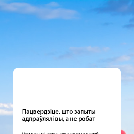
Пацвердзіце, што запыты
адпраўлялі вы, а не робат