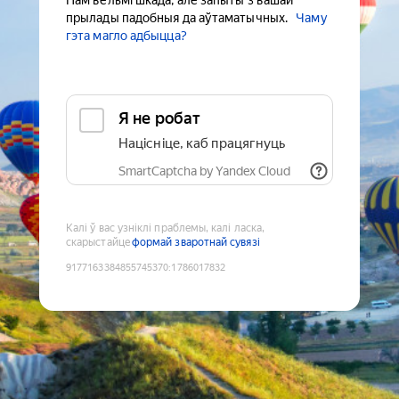
Нам вельмі шкада, але запыты з вашай
прылады падобныя да аўтаматычных.
Чаму
гэта магло адбыцца?
Я не робат
Націсніце, каб працягнуць
SmartCaptcha by Yandex Cloud
Калі ў вас узніклі праблемы, калі ласка,
скарыстайце
формай зваротнай сувязі
9177163384855745370
:
1786017832