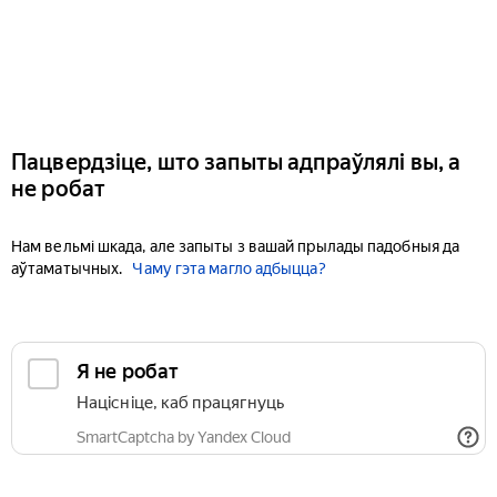
Пацвердзіце, што запыты адпраўлялі вы, а
не робат
Нам вельмі шкада, але запыты з вашай прылады падобныя да
аўтаматычных.
Чаму гэта магло адбыцца?
Я не робат
Націсніце, каб працягнуць
SmartCaptcha by Yandex Cloud