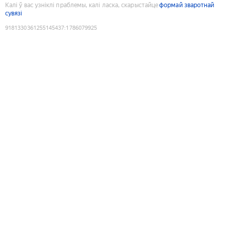
Калі ў вас узніклі праблемы, калі ласка, скарыстайце
формай зваротнай
сувязі
9181330361255145437
:
1786079925