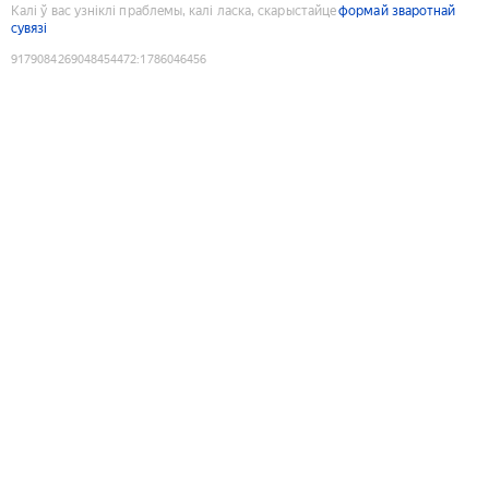
Калі ў вас узніклі праблемы, калі ласка, скарыстайце
формай зваротнай
сувязі
9179084269048454472
:
1786046456