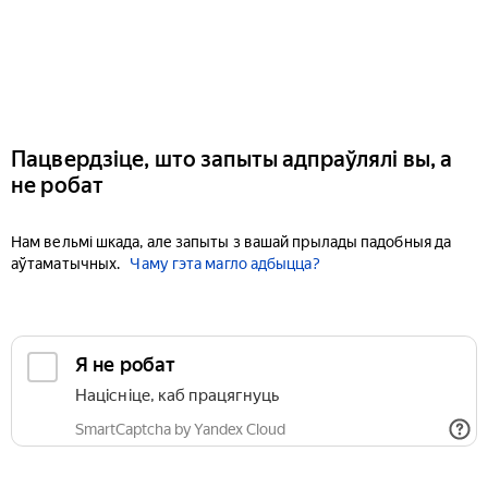
Пацвердзіце, што запыты адпраўлялі вы, а
не робат
Нам вельмі шкада, але запыты з вашай прылады падобныя да
аўтаматычных.
Чаму гэта магло адбыцца?
Я не робат
Націсніце, каб працягнуць
SmartCaptcha by Yandex Cloud