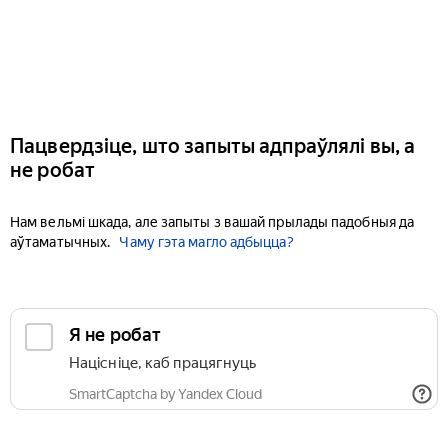
Пацвердзіце, што запыты адпраўлялі вы, а
не робат
Нам вельмі шкада, але запыты з вашай прылады падобныя да
аўтаматычных.
Чаму гэта магло адбыцца?
Я не робат
Націсніце, каб працягнуць
SmartCaptcha by Yandex Cloud