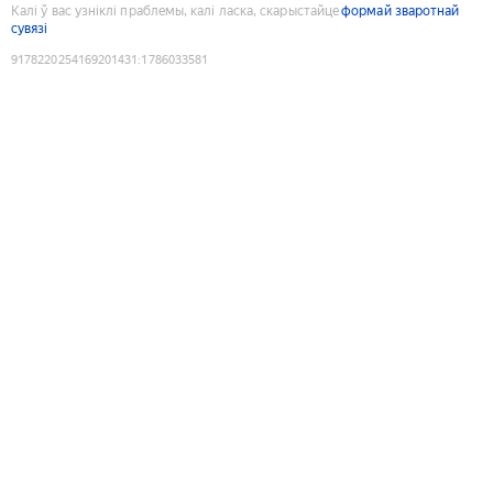
Калі ў вас узніклі праблемы, калі ласка, скарыстайце
формай зваротнай
сувязі
9178220254169201431
:
1786033581