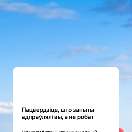
Пацвердзіце, што запыты
адпраўлялі вы, а не робат