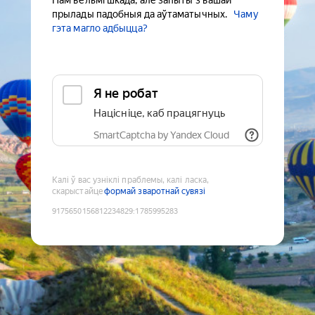
Нам вельмі шкада, але запыты з вашай
прылады падобныя да аўтаматычных.
Чаму
гэта магло адбыцца?
Я не робат
Націсніце, каб працягнуць
SmartCaptcha by Yandex Cloud
Калі ў вас узніклі праблемы, калі ласка,
скарыстайце
формай зваротнай сувязі
9175650156812234829
:
1785995283