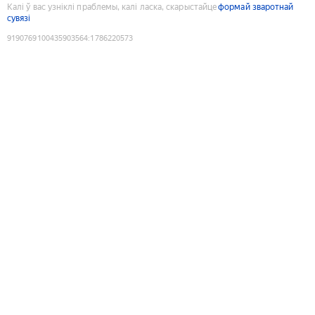
Калі ў вас узніклі праблемы, калі ласка, скарыстайце
формай зваротнай
сувязі
9190769100435903564
:
1786220573