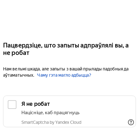
Пацвердзіце, што запыты адпраўлялі вы, а
не робат
Нам вельмі шкада, але запыты з вашай прылады падобныя да
аўтаматычных.
Чаму гэта магло адбыцца?
Я не робат
Націсніце, каб працягнуць
SmartCaptcha by Yandex Cloud