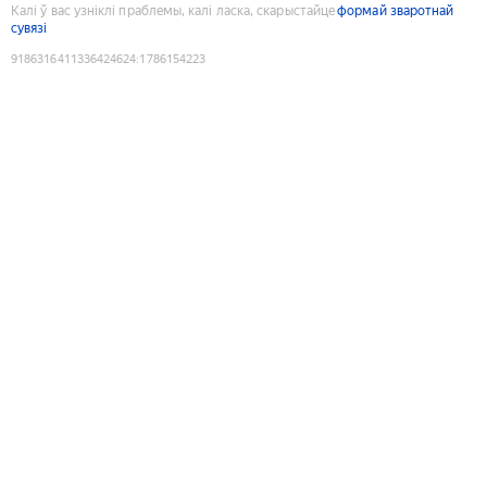
Калі ў вас узніклі праблемы, калі ласка, скарыстайце
формай зваротнай
сувязі
9186316411336424624
:
1786154223