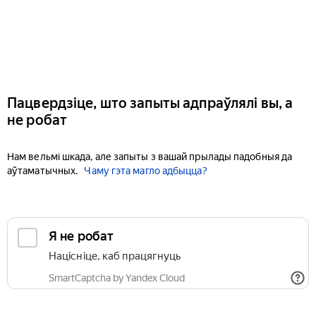
Пацвердзіце, што запыты адпраўлялі вы, а
не робат
Нам вельмі шкада, але запыты з вашай прылады падобныя да
аўтаматычных.
Чаму гэта магло адбыцца?
Я не робат
Націсніце, каб працягнуць
SmartCaptcha by Yandex Cloud