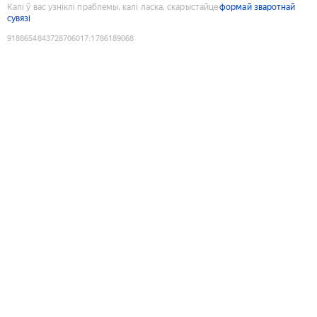
Калі ў вас узніклі праблемы, калі ласка, скарыстайце
формай зваротнай
сувязі
9188654843728706017
:
1786189068