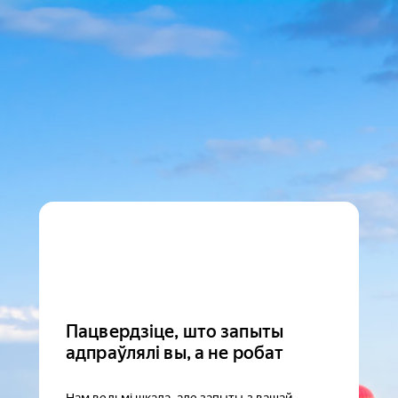
Пацвердзіце, што запыты
адпраўлялі вы, а не робат