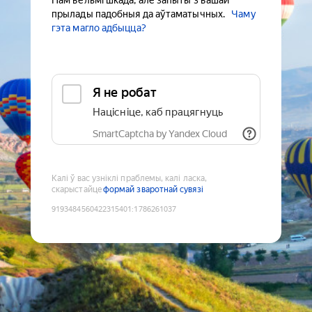
Нам вельмі шкада, але запыты з вашай
прылады падобныя да аўтаматычных.
Чаму
гэта магло адбыцца?
Я не робат
Націсніце, каб працягнуць
SmartCaptcha by Yandex Cloud
Калі ў вас узніклі праблемы, калі ласка,
скарыстайце
формай зваротнай сувязі
9193484560422315401
:
1786261037