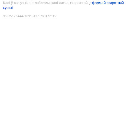
Калі ў вас узніклі праблемы, калі ласка, скарыстайце
формай зваротнай
сувязі
9187517144471091512
:
1786172115