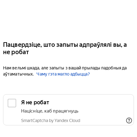
Пацвердзіце, што запыты адпраўлялі вы, а
не робат
Нам вельмі шкада, але запыты з вашай прылады падобныя да
аўтаматычных.
Чаму гэта магло адбыцца?
Я не робат
Націсніце, каб працягнуць
SmartCaptcha by Yandex Cloud