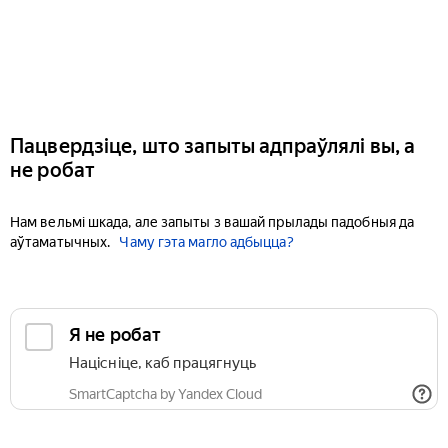
Пацвердзіце, што запыты адпраўлялі вы, а
не робат
Нам вельмі шкада, але запыты з вашай прылады падобныя да
аўтаматычных.
Чаму гэта магло адбыцца?
Я не робат
Націсніце, каб працягнуць
SmartCaptcha by Yandex Cloud