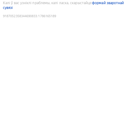
Калі ў вас узніклі праблемы, калі ласка, скарыстайце
формай зваротнай
сувязі
9187052358344690833
:
1786165189