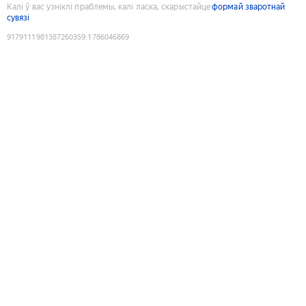
Калі ў вас узніклі праблемы, калі ласка, скарыстайце
формай зваротнай
сувязі
9179111981387260359
:
1786046869