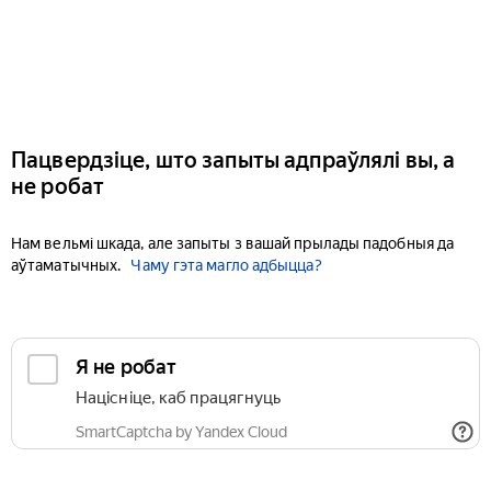
Пацвердзіце, што запыты адпраўлялі вы, а
не робат
Нам вельмі шкада, але запыты з вашай прылады падобныя да
аўтаматычных.
Чаму гэта магло адбыцца?
Я не робат
Націсніце, каб працягнуць
SmartCaptcha by Yandex Cloud