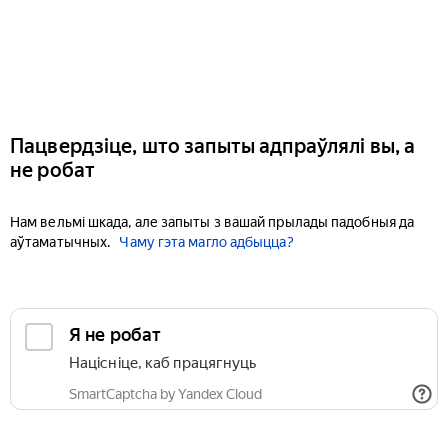
Пацвердзіце, што запыты адпраўлялі вы, а
не робат
Нам вельмі шкада, але запыты з вашай прылады падобныя да
аўтаматычных.
Чаму гэта магло адбыцца?
Я не робат
Націсніце, каб працягнуць
SmartCaptcha by Yandex Cloud