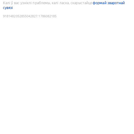
Калі ў вас узніклі праблемы, калі ласка, скарыстайце
формай зваротнай
сувязі
9181482052855042827
:
1786082185