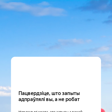
Пацвердзіце, што запыты
адпраўлялі вы, а не робат