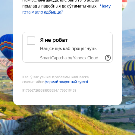
Нам вельмі шкада, але запыты з вашай
прылады падобныя да аўтаматычных.
Чаму
гэта магло адбыцца?
Я не робат
Націсніце, каб працягнуць
SmartCaptcha by Yandex Cloud
Калі ў вас узніклі праблемы, калі ласка,
скарыстайце
формай зваротнай сувязі
9176667265399938854
:
1786010439