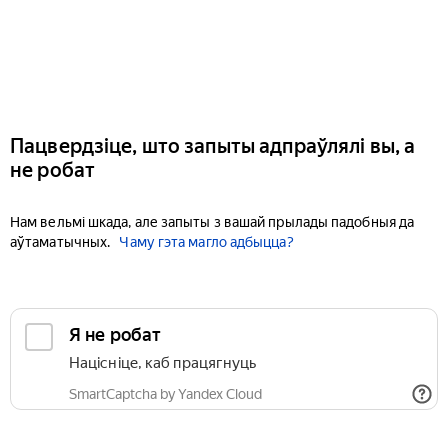
Пацвердзіце, што запыты адпраўлялі вы, а
не робат
Нам вельмі шкада, але запыты з вашай прылады падобныя да
аўтаматычных.
Чаму гэта магло адбыцца?
Я не робат
Націсніце, каб працягнуць
SmartCaptcha by Yandex Cloud