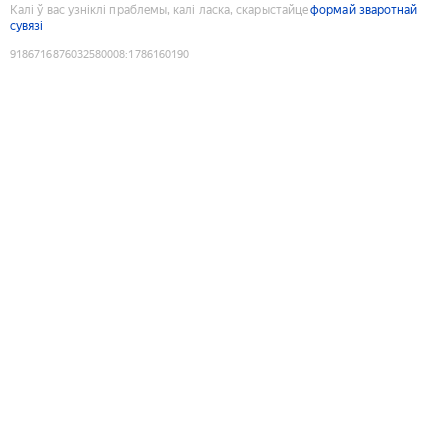
Калі ў вас узніклі праблемы, калі ласка, скарыстайце
формай зваротнай
сувязі
9186716876032580008
:
1786160190