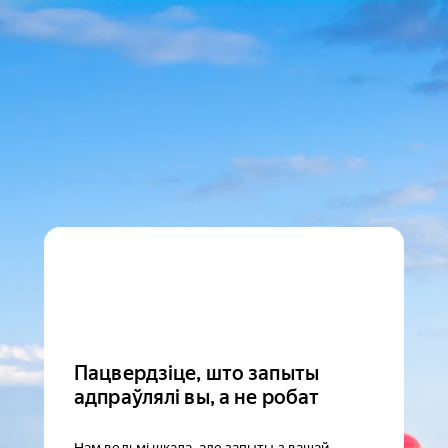
Пацвердзіце, што запыты
адпраўлялі вы, а не робат