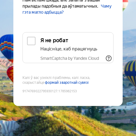
Нам вельмі шкада, але запыты з вашай
прылады падобныя да аўтаматычных.
Чаму
гэта магло адбыцца?
Я не робат
Націсніце, каб працягнуць
SmartCaptcha by Yandex Cloud
Калі ў вас узніклі праблемы, калі ласка,
скарыстайце
формай зваротнай сувязі
9174769022795930127
:
1785982153