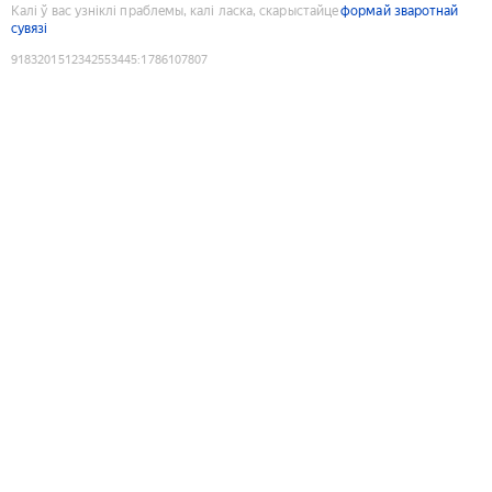
Калі ў вас узніклі праблемы, калі ласка, скарыстайце
формай зваротнай
сувязі
9183201512342553445
:
1786107807