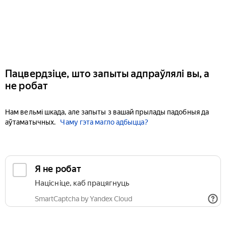
Пацвердзіце, што запыты адпраўлялі вы, а
не робат
Нам вельмі шкада, але запыты з вашай прылады падобныя да
аўтаматычных.
Чаму гэта магло адбыцца?
Я не робат
Націсніце, каб працягнуць
SmartCaptcha by Yandex Cloud