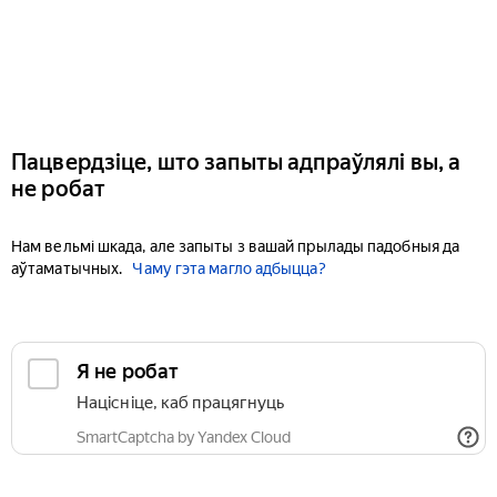
Пацвердзіце, што запыты адпраўлялі вы, а
не робат
Нам вельмі шкада, але запыты з вашай прылады падобныя да
аўтаматычных.
Чаму гэта магло адбыцца?
Я не робат
Націсніце, каб працягнуць
SmartCaptcha by Yandex Cloud