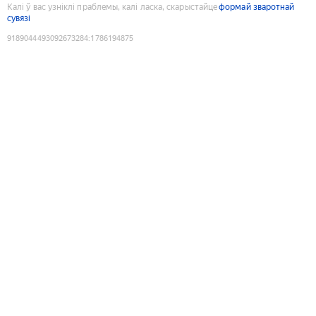
Калі ў вас узніклі праблемы, калі ласка, скарыстайце
формай зваротнай
сувязі
9189044493092673284
:
1786194875