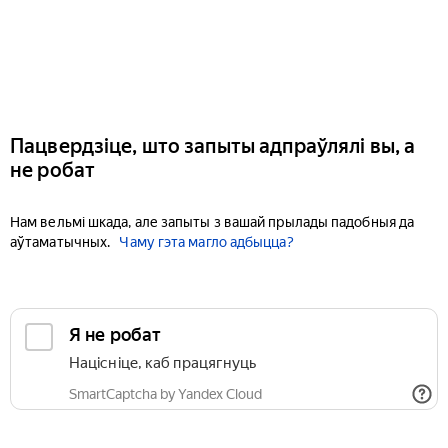
Пацвердзіце, што запыты адпраўлялі вы, а
не робат
Нам вельмі шкада, але запыты з вашай прылады падобныя да
аўтаматычных.
Чаму гэта магло адбыцца?
Я не робат
Націсніце, каб працягнуць
SmartCaptcha by Yandex Cloud