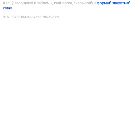
Калі ў вас узніклі праблемы, калі ласка, скарыстайце
формай зваротнай
сувязі
9181534651842435431
:
1786082969