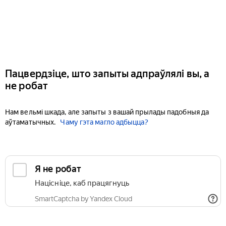
Пацвердзіце, што запыты адпраўлялі вы, а
не робат
Нам вельмі шкада, але запыты з вашай прылады падобныя да
аўтаматычных.
Чаму гэта магло адбыцца?
Я не робат
Націсніце, каб працягнуць
SmartCaptcha by Yandex Cloud