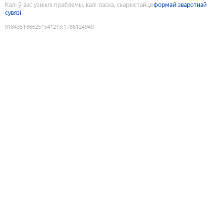
Калі ў вас узніклі праблемы, калі ласка, скарыстайце
формай зваротнай
сувязі
9184351866251541213
:
1786124949