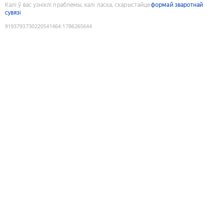
Калі ў вас узніклі праблемы, калі ласка, скарыстайце
формай зваротнай
сувязі
9193793730220541464
:
1786265644