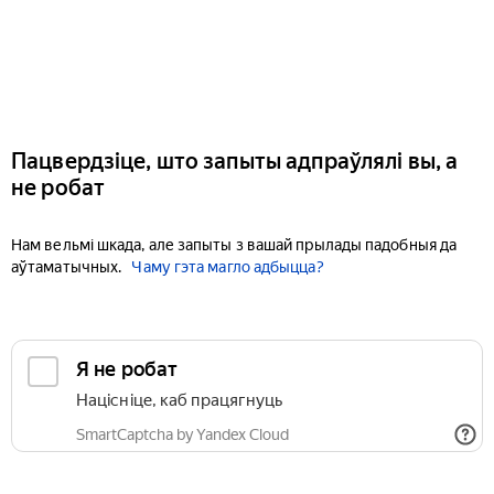
Пацвердзіце, што запыты адпраўлялі вы, а
не робат
Нам вельмі шкада, але запыты з вашай прылады падобныя да
аўтаматычных.
Чаму гэта магло адбыцца?
Я не робат
Націсніце, каб працягнуць
SmartCaptcha by Yandex Cloud