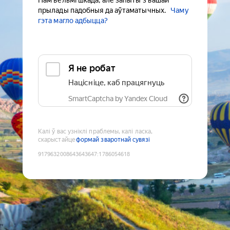
Нам вельмі шкада, але запыты з вашай
прылады падобныя да аўтаматычных.
Чаму
гэта магло адбыцца?
Я не робат
Націсніце, каб працягнуць
SmartCaptcha by Yandex Cloud
Калі ў вас узніклі праблемы, калі ласка,
скарыстайце
формай зваротнай сувязі
9179632008643643647
:
1786054618