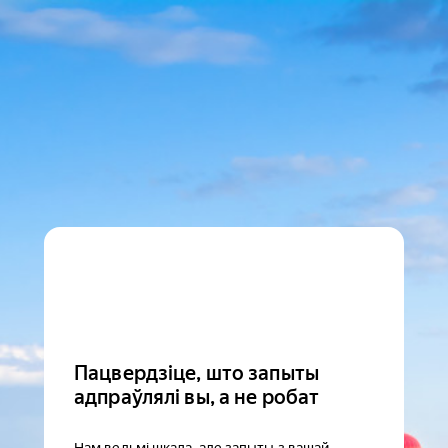
Пацвердзіце, што запыты
адпраўлялі вы, а не робат