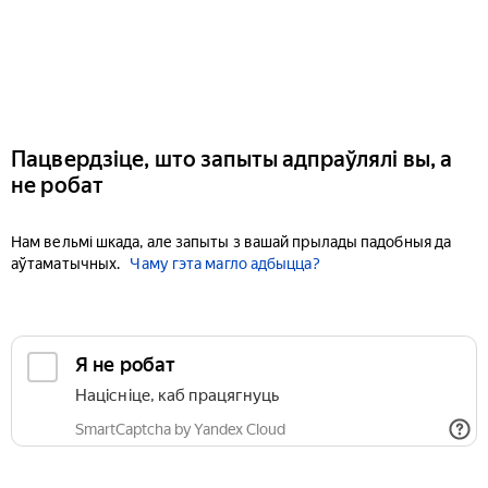
Пацвердзіце, што запыты адпраўлялі вы, а
не робат
Нам вельмі шкада, але запыты з вашай прылады падобныя да
аўтаматычных.
Чаму гэта магло адбыцца?
Я не робат
Націсніце, каб працягнуць
SmartCaptcha by Yandex Cloud