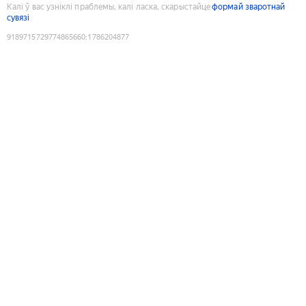
Калі ў вас узніклі праблемы, калі ласка, скарыстайце
формай зваротнай
сувязі
9189715729774865660
:
1786204877