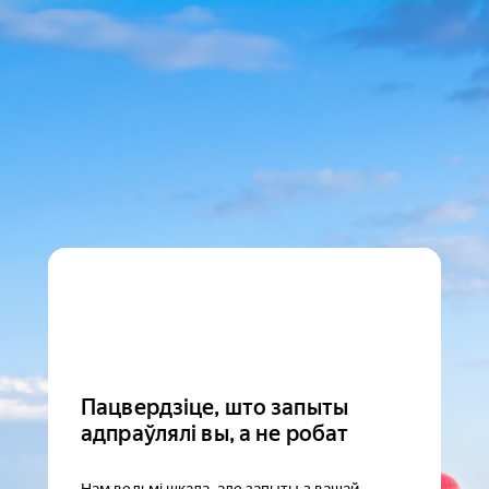
Пацвердзіце, што запыты
адпраўлялі вы, а не робат