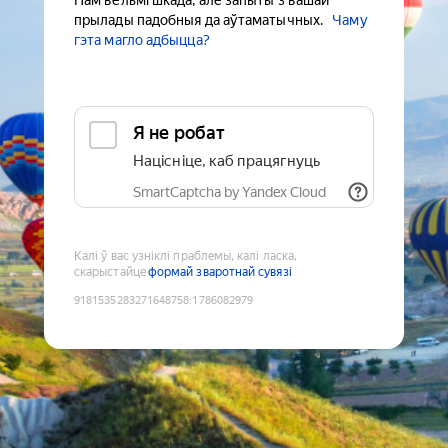
Нам вельмі шкада, але запыты з вашай
прылады падобныя да аўтаматычных.
Чаму
гэта магло адбыцца?
Я не робат
Націсніце, каб працягнуць
SmartCaptcha by Yandex Cloud
Калі ў вас узніклі праблемы, калі ласка,
скарыстайце
формай зваротнай сувязі
9181535283271648758
:
1786082979