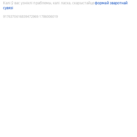
Калі ў вас узніклі праблемы, калі ласка, скарыстайце
формай зваротнай
сувязі
9176370616839472969
:
1786006019