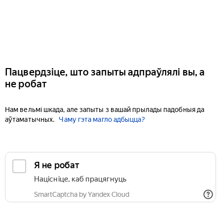
Пацвердзіце, што запыты адпраўлялі вы, а
не робат
Нам вельмі шкада, але запыты з вашай прылады падобныя да
аўтаматычных.
Чаму гэта магло адбыцца?
Я не робат
Націсніце, каб працягнуць
SmartCaptcha by Yandex Cloud