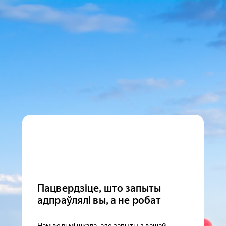
Пацвердзіце, што запыты
адпраўлялі вы, а не робат