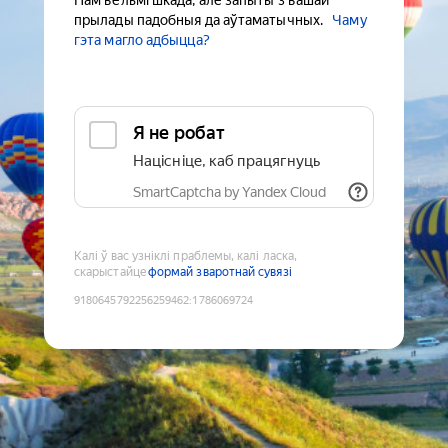
Нам вельмі шкада, але запыты з вашай
прылады падобныя да аўтаматычных.
Чаму
гэта магло адбыцца?
Я не робат
Націсніце, каб працягнуць
SmartCaptcha by Yandex Cloud
Калі ў вас узніклі праблемы, калі ласка,
скарыстайце
формай зваротнай сувязі
9180645792256259462
:
1786069724