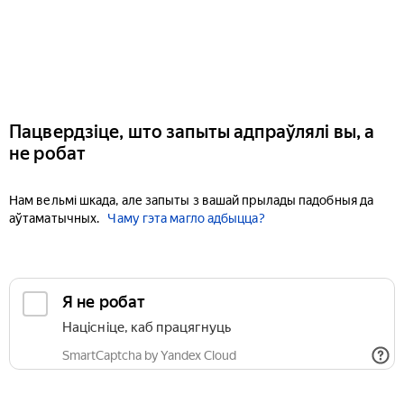
Пацвердзіце, што запыты адпраўлялі вы, а
не робат
Нам вельмі шкада, але запыты з вашай прылады падобныя да
аўтаматычных.
Чаму гэта магло адбыцца?
Я не робат
Націсніце, каб працягнуць
SmartCaptcha by Yandex Cloud