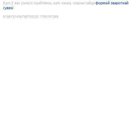
Калі ў вас узніклі праблемы, калі ласка, скарыстайце
формай зваротнай
сувязі
9188131436799750535
:
1786181269