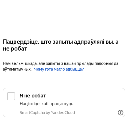
Пацвердзіце, што запыты адпраўлялі вы, а
не робат
Нам вельмі шкада, але запыты з вашай прылады падобныя да
аўтаматычных.
Чаму гэта магло адбыцца?
Я не робат
Націсніце, каб працягнуць
SmartCaptcha by Yandex Cloud