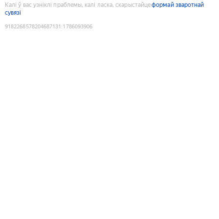
Калі ў вас узніклі праблемы, калі ласка, скарыстайце
формай зваротнай
сувязі
9182268578204687131
:
1786093906