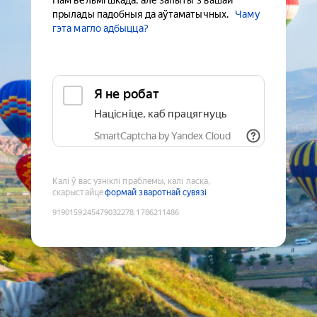
Нам вельмі шкада, але запыты з вашай
прылады падобныя да аўтаматычных.
Чаму
гэта магло адбыцца?
Я не робат
Націсніце, каб працягнуць
SmartCaptcha by Yandex Cloud
Калі ў вас узніклі праблемы, калі ласка,
скарыстайце
формай зваротнай сувязі
9190159245479032278
:
1786211486