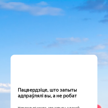
Пацвердзіце, што запыты
адпраўлялі вы, а не робат