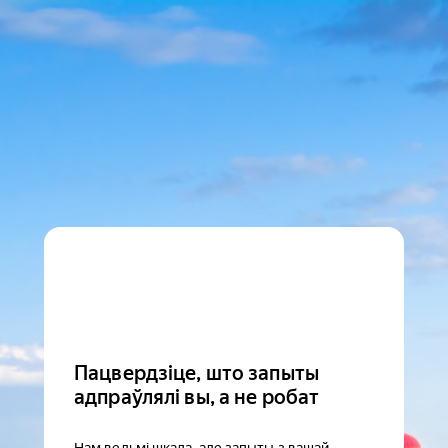
Пацвердзіце, што запыты
адпраўлялі вы, а не робат