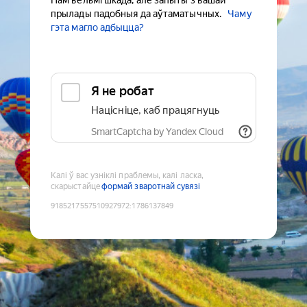
Нам вельмі шкада, але запыты з вашай
прылады падобныя да аўтаматычных.
Чаму
гэта магло адбыцца?
Я не робат
Націсніце, каб працягнуць
SmartCaptcha by Yandex Cloud
Калі ў вас узніклі праблемы, калі ласка,
скарыстайце
формай зваротнай сувязі
9185217557510927972
:
1786137849