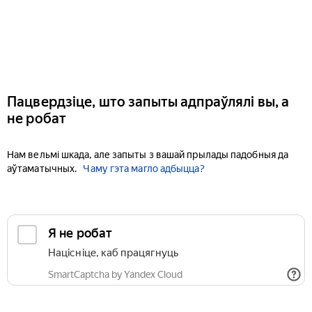
Пацвердзіце, што запыты адпраўлялі вы, а
не робат
Нам вельмі шкада, але запыты з вашай прылады падобныя да
аўтаматычных.
Чаму гэта магло адбыцца?
Я не робат
Націсніце, каб працягнуць
SmartCaptcha by Yandex Cloud