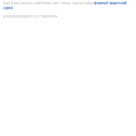
Калі ў вас узніклі праблемы, калі ласка, скарыстайце
формай зваротнай
сувязі
9190026265506241112
:
1786209504